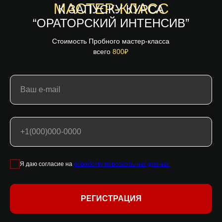
МАСТЕР-КЛАСС
К ЗАПУСКУ КУРСА
“ОРАТОРСКИЙ ИНТЕНСИВ”
Стоимость Пробного мастер-класса
всего
800₽
Я даю согласие на
обработку персональных данных.
РЕГИСТРАЦИЯ