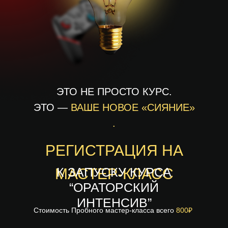
ЭТО НЕ ПРОСТО КУРС.
ЭТО —
ВАШЕ
НОВОЕ «СИЯНИЕ»
.
РЕГИСТРАЦИЯ НА
К ЗАПУСКУ КУРСА
МАСТЕР-КЛАСС
“ОРАТОРСКИЙ
ИНТЕНСИВ”
Стоимость Пробного мастер-класса всего
800₽