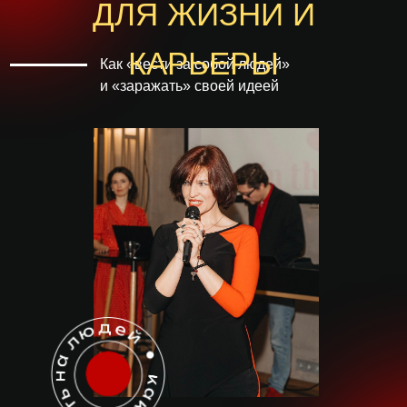
ДЛЯ ЖИЗНИ И
КАРЬЕРЫ
Как «вести за собой людей»
и «заражать» своей идеей