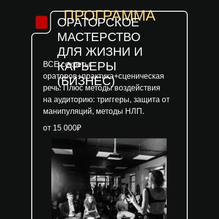
ПРОГРАММА
ОРАТОРСКОЕ
МАСТЕРСТВО
ДЛЯ ЖИЗНИ И
КАРЬЕРЫ
ВСЕ секреты
ораторов+практика+сценическая
(БИЗНЕС)
речь. Плюс методы воздействия
на аудиторию: триггеры, защита от
манипуляций, методы НЛП.
от 15 000₽