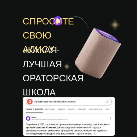
СПРОСИТЕ
СВОЮ
АЛИСУ -
«КАКАЯ
ЛУЧШАЯ
ОРАТОРСКАЯ
ШКОЛА
МОСКВЫ?»