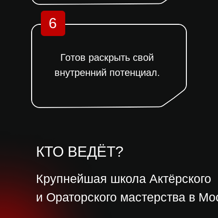
6
Крупнейшая школа
Актёрского и Ораторского
Готов раскрыть свой
мастерства в Москве
внутренний потенциал.
EW
LLECTION
КТО ВЕДЁТ?
Крупнейшая школа Актёрского
и Ораторского мастерства в Мо