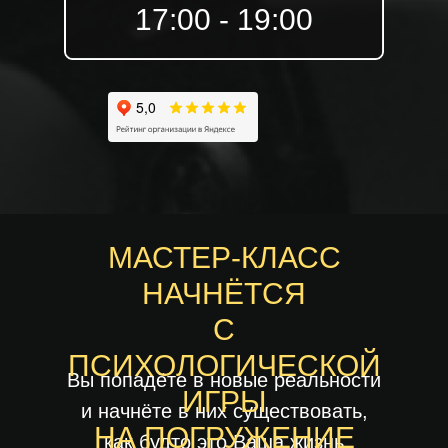
17:00 - 19:00
МАСТЕР-КЛАСС
НАЧНЁТСЯ
С
ПСИХОЛОГИЧЕСКОЙ
Вы попадёте в новые реальности
ИГРЫ
и начнёте в них существовать,
НА ПОГРУЖЕНИЕ
как будто это Ваша жизнь