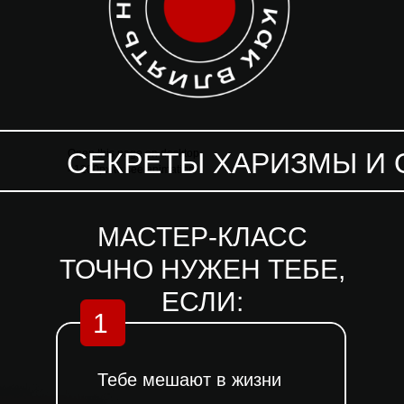
СЕКРЕТЫ ХАРИЗМЫ И
Open this page on desktop
>1200px to see animation
МАСТЕР-КЛАСС
ТОЧНО НУЖЕН ТЕБЕ,
ЕСЛИ:
1
Тебе мешают в жизни